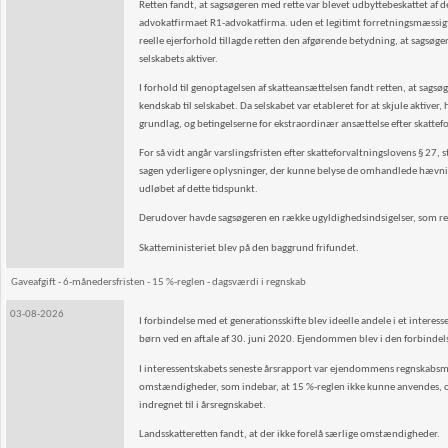
Retten fandt, at sagsøgeren med rette var blevet udbyttebeskattet a
advokatfirmaet R1-advokatfirma. uden et legitimt forretningsmæssigt f
reelle ejerforhold tillagde retten den afgørende betydning, at sagsøge
selskabets aktiver.
I forhold til genoptagelsen af skatteansættelsen fandt retten, at sag
kendskab til selskabet. Da selskabet var etableret for at skjule aktiver
grundlag, og betingelserne for ekstraordinær ansættelse efter skattefor
For så vidt angår varslingsfristen efter skatteforvaltningslovens § 27, stk
sagen yderligere oplysninger, der kunne belyse de omhandlede hævnin
udløbet af dette tidspunkt.
Derudover havde sagsøgeren en række ugyldighedsindsigelser, som re
Skatteministeriet blev på den baggrund frifundet.
Gaveafgift - 6-månedersfristen - 15 %-reglen - dagsværdi i regnskab
03-08-2026
I forbindelse med et generationsskifte blev ideelle andele i et interes
børn ved en aftale af 30. juni 2020. Ejendommen blev i den forbindels
I interessentskabets seneste årsrapport var ejendommens regnskabsmæs
omstændigheder, som indebar, at 15 %-reglen ikke kunne anvendes, 
indregnet til i årsregnskabet.
Landsskatteretten fandt, at der ikke forelå særlige omstændigheder.