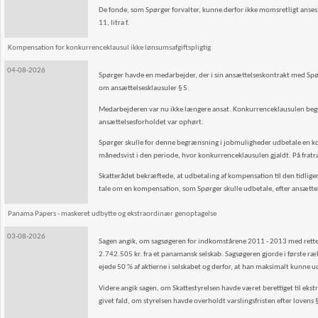
De fonde, som Spørger forvalter, kunne derfor ikke momsretligt anses
11, litra f.
Kompensation for konkurrenceklausul ikke lønsumsafgiftspligtig
04-08-2026
Spørger havde en medarbejder, der i sin ansættelseskontrakt med Spørg
om ansættelsesklausuler § 5.
Medarbejderen var nu ikke længere ansat. Konkurrenceklausulen begræ
ansættelsesforholdet var ophørt.
Spørger skulle for denne begrænsning i jobmuligheder udbetale en kom
månedsvist i den periode, hvor konkurrenceklausulen gjaldt. På frat
Skatterådet bekræftede, at udbetaling af kompensation til den tidliger
tale om en kompensation, som Spørger skulle udbetale, efter ansætt
Panama Papers - maskeret udbytte og ekstraordinær genoptagelse
03-08-2026
Sagen angik, om sagsøgeren for indkomstårene 2011 - 2013 med rette va
2.742.505 kr. fra et panamansk selskab. Sagsøgeren gjorde i første 
ejede 50 % af aktierne i selskabet og derfor, at han maksimalt kunn
Videre angik sagen, om Skattestyrelsen havde været berettiget til ekst
givet fald, om styrelsen havde overholdt varslingsfristen efter lovens §