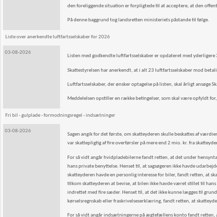
den foreliggende situation er forpligtede til at acceptere, at den off
På denne baggrund tog landsretten ministeriets påstande til følge.
Liste over anerkendte luftfartsselskaber for 2026
03-08-2026
Listen med godkendte luftfartsselskaber er opdateret med yderligere 
Skattestyrelsen har anerkendt, at i alt 23 luftfartsselskaber mod betali
Luftfartsselskaber, der ønsker optagelse på listen, skal årligt ansøge Sk
Meddelelsen opstiller en række betingelser, som skal være opfyldt for, a
Fri bil - gulplade - formodningsregel - indsætninger
03-08-2026
Sagen angik for det første, om skatteyderen skulle beskattes af værdien 
var skattepligtig af fire overførsler på mere end 2 mio. kr. fra skattey
For så vidt angår hvidpladebilerne fandt retten, at det under hensyntage
hans private benyttelse. Henset til, at sagsøgeren ikke havde udarbejde
skatteyderen havde en personlig interesse for biler, fandt retten, at s
tilkom skatteyderen at bevise, at bilen ikke havde været stillet til han
indrettet med fire sæder. Henset til, at det ikke kunne lægges til gr
kørselsregnskab eller fraskrivelseserklæring, fandt retten, at skatteyd
For så vidt angår indsætningerne på ægtefællens konto fandt retten, 