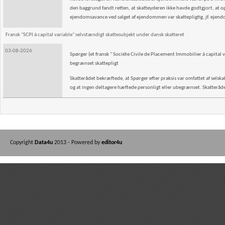
den baggrund fandt retten, at skatteyderen ikke havde godtgjort, at o
ejendomsavance ved salget af ejendommen var skattepligtig, jf. ejen
Fransk "SCPI á capital variable" selvstændigt skattesubjekt under dansk skatteret
03-08-2026
Spørger (et fransk " Sociéte Civile de Placement Immobilier á capital v
begrænset skattepligt
Skatterådet bekræftede, at Spørger efter praksis var omfattet af selskab
og at ingen deltagere hæftede personligt eller ubegrænset. Skatterådet 
Copyright
Data4u
2013 - Powered by
editor4u