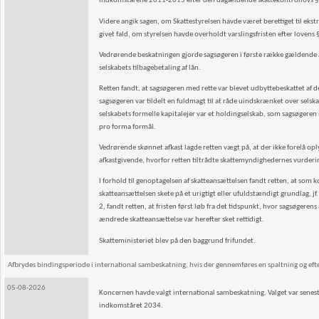
indkomstårene 2011-2015 efter den dagældende skattekontrollovs § 5, 
Videre angik sagen, om Skattestyrelsen havde været berettiget til ekst
givet fald, om styrelsen havde overholdt varslingsfristen efter lovens 
Vedrørende beskatningen gjorde sagsøgeren i første række gældende 
selskabets tilbagebetaling af lån.
Retten fandt, at sagsøgeren med rette var blevet udbyttebeskattet a
sagsøgeren var tildelt en fuldmagt til at råde uindskrænket over selska
selskabets formelle kapitalejer var et holdingselskab, som sagsøgeren 
pro forma formål.
Vedrørende skønnet afkast lagde retten vægt på, at der ikke forelå opl
afkastgivende, hvorfor retten tiltrådte skattemyndighedernes vurderin
I forhold til genoptagelsen af skatteansættelsen fandt retten, at so
skatteansættelsen skete på et urigtigt eller ufuldstændigt grundlag, jf.
2, fandt retten, at fristen først løb fra det tidspunkt, hvor sagsøger
ændrede skatteansættelse var herefter sket rettidigt.
Skatteministeriet blev på den baggrund frifundet.
Afbrydes bindingsperiode i international sambeskatning, hvis der gennemføres en spaltning og efterf
05-08-2026
Koncernen havde valgt international sambeskatning. Valget var senes
indkomståret 2034.