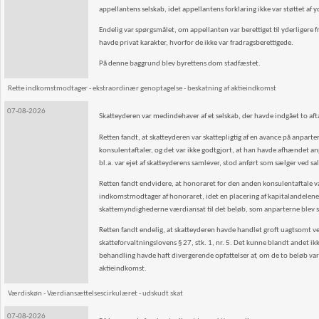
appellantens selskab, idet appellantens forklaring ikke var støttet af
Endelig var spørgsmålet, om appellanten var berettiget til yderligere fra
havde privat karakter, hvorfor de ikke var fradragsberettigede.
På denne baggrund blev byrettens dom stadfæstet.
Rette indkomstmodtager - ekstraordinær genoptagelse - beskatning af aktieindkomst
07-08-2026
Skatteyderen var medindehaver af et selskab, der havde indgået to a
Retten fandt, at skatteyderen var skattepligtig af en avance på anpar
konsulentaftaler, og det var ikke godtgjort, at han havde afhændet anpa
bl.a. var ejet af skatteyderens samlever, stod anført som sælger ved s
Retten fandt endvidere, at honoraret for den anden konsulentaftale var
indkomstmodtager af honoraret, idet en placering af kapitalandelene i 
skattemyndighederne værdiansat til det beløb, som anparterne blev sol
Retten fandt endelig, at skatteyderen havde handlet groft uagtsomt ved
skatteforvaltningslovens § 27, stk. 1, nr. 5. Det kunne blandt andet ik
behandling havde haft divergerende opfattelser af, om de to beløb var 
aktieindkomst.
Værdiskøn - Værdiansættelsescirkulæret - udskudt skat
07-08-2026