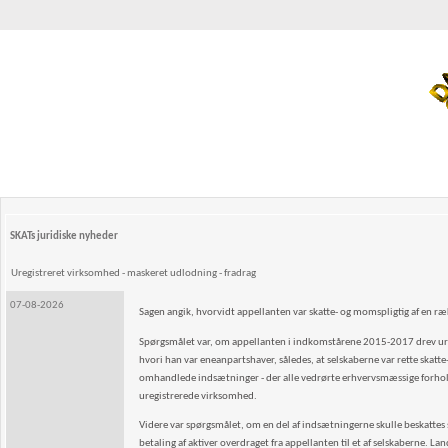
SKATs juridiske nyheder
Uregistreret virksomhed - maskeret udlodning - fradrag
07-08-2026
Sagen angik, hvorvidt appellanten var skatte- og momspligtig af en 
Spørgsmålet var, om appellanten i indkomstårene 2015-2017 drev uregi
hvori han var eneanpartshaver, således, at selskaberne var rette skat
omhandlede indsætninger - der alle vedrørte erhvervsmæssige forhold -
uregistrerede virksomhed.
Videre var spørgsmålet, om en del af indsætningerne skulle beskattes so
betaling af aktiver overdraget fra appellanten til et af selskaberne. La