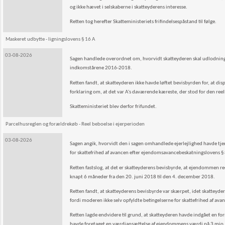
og ikke hævet i selskaberne i skatteyderens interesse.
Retten tog herefter Skatteministeriets frifindelsespåstand til følge.
Maskeret udbytte - ligningslovens § 16 A
03-08-2026
Sagen handlede overordnet om, hvorvidt skatteyderen skal udlodningsbe
indkomstårene 2016-2018.
Retten fandt, at skatteyderen ikke havde løftet bevisbyrden for, at di
forklaring om, at det var A's daværende kæreste, der stod for den reell
Skatteministeriet blev derfor frifundet.
Parcelhusreglen og forældrekøb - Reel beboelse i ejerperioden
03-08-2026
Sagen angik, hvorvidt den i sagen omhandlede ejerlejlighed havde tjen
for skattefrihed af avancen efter ejendomsavancebeskatningslovens § 8
Retten fastslog, at det er skatteyderens bevisbyrde, at ejendommen reelt
knapt 6 måneder fra den 20. juni 2018 til den 4. december 2018.
Retten fandt, at skatteyderens bevisbyrde var skærpet, idet skatteyde
fordi moderen ikke selv opfyldte betingelserne for skattefrihed af 
Retten lagde endvidere til grund, at skatteyderen havde indgået en
havde foretaget en værdiansættelse af ejendommens værdi på 3 mio. kr. 