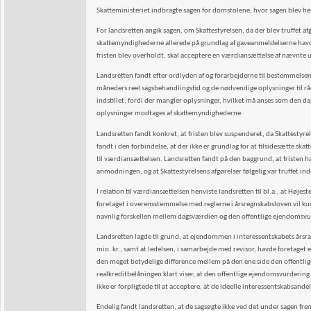
Skatteministeriet indbragte sagen for domstolene, hvor sagen blev he
For landsretten angik sagen, om Skattestyrelsen, da der blev truffet a
skattemyndighederne allerede på grundlag af gaveanmeldelserne havde
fristen blev overholdt, skal acceptere en værdiansættelse af nævnte
Landsretten fandt efter ordlyden af og forarbejderne til bestemmelsen 
måneders reel sagsbehandlingstid og de nødvendige oplysninger til rådi
indstillet, fordi der mangler oplysninger, hvilket må anses som den 
oplysninger modtages af skattemyndighederne.
Landsretten fandt konkret, at fristen blev suspenderet, da Skattest
fandt i den forbindelse, at der ikke er grundlag for at tilsidesætte s
til værdiansættelsen. Landsretten fandt på den baggrund, at fristen 
anmodningen, og at Skattestyrelsens afgørelser følgelig var truffet i
I relation til værdiansættelsen henviste landsretten til bl.a., at Høje
foretaget i overensstemmelse med reglerne i årsregnskabsloven vil ku
navnlig forskellen mellem dagsværdien og den offentlige ejendomsv
Landsretten lagde til grund, at ejendommen i interessentskabets årsr
mio. kr., samt at ledelsen, i samarbejde med revisor, havde foretaget
den meget betydelige difference mellem på den ene side den offentl
realkreditbelåningen klart viser, at den offentlige ejendomsvurdering
ikke er forpligtede til at acceptere, at de ideelle interessentskabsa
Endelig fandt landsretten, at de sagsøgte ikke ved det under sagen frem