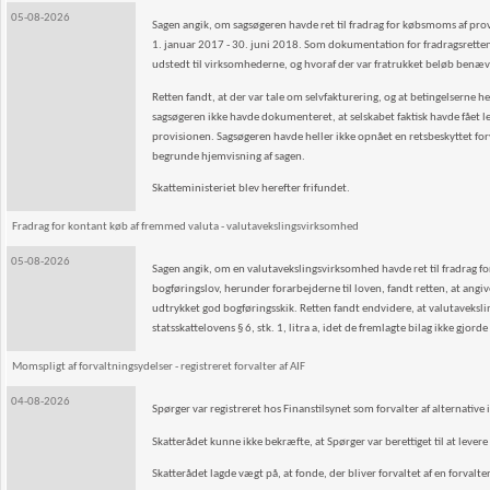
05-08-2026
Sagen angik, om sagsøgeren havde ret til fradrag for købsmoms af pr
1. januar 2017 - 30. juni 2018. Som dokumentation for fradragsretten
udstedt til virksomhederne, og hvoraf der var fratrukket beløb benæ
Retten fandt, at der var tale om selvfakturering, og at betingelserne h
sagsøgeren ikke havde dokumenteret, at selskabet faktisk havde fået 
provisionen. Sagsøgeren havde heller ikke opnået en retsbeskyttet 
begrunde hjemvisning af sagen.
Skatteministeriet blev herefter frifundet.
Fradrag for kontant køb af fremmed valuta - valutavekslingsvirksomhed
05-08-2026
Sagen angik, om en valutavekslingsvirksomhed havde ret til fradrag for
bogføringslov, herunder forarbejderne til loven, fandt retten, at angiv
udtrykket god bogføringsskik. Retten fandt endvidere, at valutaveksli
statsskattelovens § 6, stk. 1, litra a, idet de fremlagte bilag ikke gjor
Momspligt af forvaltningsydelser - registreret forvalter af AIF
04-08-2026
Spørger var registreret hos Finanstilsynet som forvalter af alternative 
Skatterådet kunne ikke bekræfte, at Spørger var berettiget til at levere
Skatterådet lagde vægt på, at fonde, der bliver forvaltet af en forvalter,