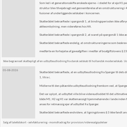
Som led i et generationsskifte ønskede ejerne - i stedet for at eje H
struktur blev tilvejebragt ved gennemførelse af en omstrukturering i 4
fusioner af underliggende selskaber i koncernen.
Skatterådet bekræftede i spørgsmål 1, at bindingsperioden ikke afbry
aktieombytning, men videreføres hos HA.
Skatterådet bekræftede i spørgsmål 2, at svaret på spørgsmål 1 ikke æn
Skatterådet bekræftede endelig, at omstruktureringerne som beskrev
medførte en forhøjelse af gaveafgiften i medfør af boafgiftslovens § 23 b,
Ikke begrænset skattepligt af en udbytteudlodning fra dansk selskab til hollandsk moderselskab. Ud
05-08-2026
Skatterådet bekræftede, at en udbytteudlodning fra Spørger til dets di
1, litra c.
Midlerne til den påtænkte udbytteudlodning fremkom ved, at Spørger fo
Det var oplyst, at udbyttet ville blive videreudloddet til det ultimat
både M1, H2 og H1 var skattemæssigt hjemmehørende i lande inden fo
anses for retmæssig ejer af udbyttet fra Spørger.
Skatterådet bekræftede endvidere, at ligningslovens § 3 ikke fandt an
Salg af taletidskort - selvfakturering - momsfradrag for provision/videresalgsydelser