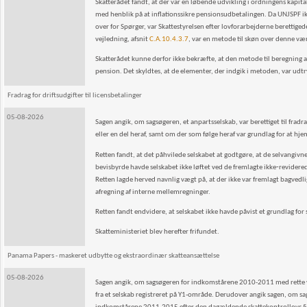
Skatterådet fandt, at der var en løbende udvikling i ordningens kapi
med henblik på at inflationssikre pensionsudbetalingen. Da UNJSPF i
over for Spørger, var Skattestyrelsen efter lovforarbejderne berettige
vejledning, afsnit
C.A.10.4.3.7
, var en metode til skøn over denne væ
Skatterådet kunne derfor ikke bekræfte, at den metode til beregning af
pension. Det skyldtes, at de elementer, der indgik i metoden, var udt
Fradrag for driftsudgifter til licensbetalinger
05-08-2026
Sagen angik, om sagsøgeren, et anpartsselskab, var berettiget til frad
eller en del heraf, samt om der som følge heraf var grundlag for at hj
Retten fandt, at det påhvilede selskabet at godtgøre, at de selvangivne 
bevisbyrde havde selskabet ikke løftet ved de fremlagte ikke‑revidere
Retten lagde herved navnlig vægt på, at der ikke var fremlagt bagve
afregning af interne mellemregninger.
Retten fandt endvidere, at selskabet ikke havde påvist et grundlag for
Skatteministeriet blev herefter frifundet.
Panama Papers - maskeret udbytte og ekstraordinær skatteansættelse
05-08-2026
Sagen angik, om sagsøgeren for indkomstårene 2010-2011 med rette var 
fra et selskab registreret på Y1-område. Derudover angik sagen, om sag