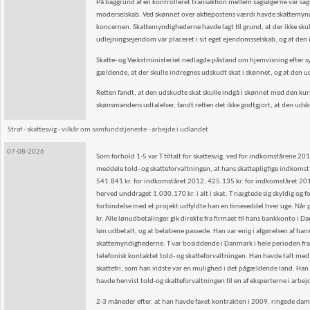
På baggrund af en kontrolleret transaktion mellem sagsøgerne var sagsø
moderselskab. Ved skønnet over aktiepostens værdi havde skattemynd
koncernen. Skattemyndighederne havde lagt til grund, at der ikke sku
udlejningsejendom var placeret i sit eget ejendomsselskab, og at den 
Skatte- og Vækstministeriet nedlagde påstand om hjemvisning efter sy
gældende, at der skulle indregnes udskudt skat i skønnet, og at den ud
Retten fandt, at den udskudte skat skulle indgå i skønnet med den kurs
skønsmandens udtalelser, fandt retten det ikke godtgjort, at den udsku
Straf - skattesvig - vilkår om samfundstjeneste - arbejde i udlandet
07-08-2026
Som forhold 1-5 var T tiltalt for skattesvig, ved for indkomstårene 201
meddele told- og skatteforvaltningen, at hans skattepligtige indkoms
541.841 kr. for indkomståret 2012, 425.135 kr. for indkomståret 20
herved unddraget 1.030.170 kr. i alt i skat. T nægtede sig skyldig og 
forbindelse med et projekt udfyldte han en timeseddel hver uge. Når p
kr. Alle lønudbetalinger gik direkte fra firmaet til hans bankkonto i D
løn udbetalt, og at beløbene passede. Han var enig i afgørelsen af han
skattemyndighederne. T var bosiddende i Danmark i hele perioden fr
telefonisk kontaktet told- og skatteforvaltningen. Han havde talt med
skattefri, som han vidste var en mulighed i det pågældende land. Han h
havde henvist told-og skatteforvaltningen til en af eksperterne i arbej
2-3 måneder efter, at han havde faxet kontrakten i 2009, ringede da