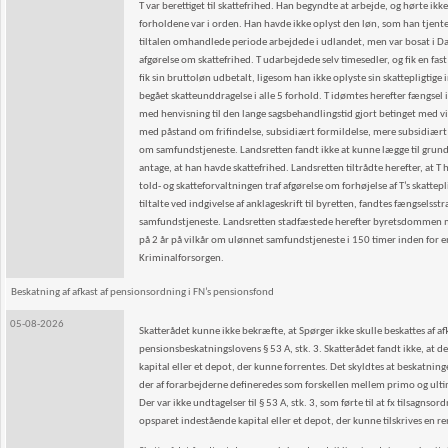
T var berettiget til skattefrihed. Han begyndte at arbejde, og hørte i
forholdene var i orden. Han havde ikke oplyst den løn, som han tjente i
tiltalen omhandlede periode arbejdede i udlandet, men var bosat i D
afgørelse om skattefrihed. T udarbejdede selv timesedler, og fik en fas
fik sin bruttoløn udbetalt, ligesom han ikke oplyste sin skattepligtige
begået skatteunddragelse i alle 5 forhold. T idømtes herefter fængsel 
med henvisning til den lange sagsbehandlingstid gjort betinget med vil
med påstand om frifindelse, subsidiært formildelse, mere subsidiært
om samfundstjeneste. Landsretten fandt ikke at kunne lægge til grund
antage, at han havde skattefrihed. Landsretten tiltrådte herefter, at 
told- og skatteforvaltningen traf afgørelse om forhøjelse af T’s skat
tiltalte ved indgivelse af anklageskrift til byretten, fandtes fængsels
samfundstjeneste. Landsretten stadfæstede herefter byretsdommen med
på 2 år på vilkår om ulønnet samfundstjeneste i 150 timer inden for en l
Kriminalforsorgen.
Beskatning af afkast af pensionsordning i FN’s pensionsfond
05-08-2026
Skatterådet kunne ikke bekræfte, at Spørger ikke skulle beskattes af af
pensionsbeskatningslovens § 53 A, stk. 3. Skatterådet fandt ikke, at d
kapital eller et depot, der kunne forrentes. Det skyldtes at beskatnin
der af forarbejderne defineredes som forskellen mellem primo og ultim
Der var ikke undtagelser til § 53 A, stk. 3, som førte til at fx tilsagns
opsparet indestående kapital eller et depot, der kunne tilskrives en re