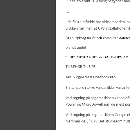
"En fejltolerant IT-løsning begynder me
...
I de fleste tilfælde har virksomheden ins
ulykken rammer, at UPS installationen i
Af en tryksag fra Zitech computer, dater
blandt andet:
"...
UPS SMART-UPS & BACK-UPS
APC 
TILBEHØR TIL UPS
APC SurgeArrest Notebook Pro, ..........
En længere række vareartikler var anfør
Ved søgning på søgemaskinen Yahoo eft
Power og MicroDowell som de mest popul
Ved søgning på søgemaskinen Google eft
hjemmeside", "UPS-Det studieadministra