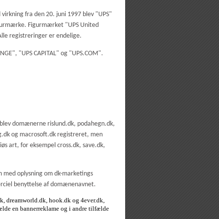
virkning fra den 20. juni 1997 blev "UPS"
g figurmærke. Figurmærket "UPS United
le registreringer er endelige.
HANGE", "UPS CAPITAL" og "UPS.COM".
 blev domænerne rislund.dk, podahegn.dk,
lg.dk og macrosoft.dk registreret, men
s art, for eksempel cross.dk, save.dk,
en med oplysning om dk-marketings
erciel benyttelse af domænenavnet.
.dk, dreamworld.dk, hook.dk og 4ever.dk,
fælde en bannerreklame og i andre tilfælde