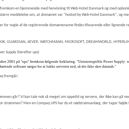
03 fremkom en hjemmeside med henvisning til Web-Hotel Danmark og med oplysni
 en større meddelelse om, at domænet var "hosted by Web-Hotel Danmark", og me
r for nogle af de registrerede domænenavne findes tilsvarende eller lignende
, HOOK, GUARDIAN, 4EVER, WATCHMANN, MICROSOFT, DREAMWORLD, HYPERLIN
er Supply (herefter ups)
ember 2001 på "ups" fremkom følgende forklaring:
"Uninterruptible Power Supply: n
ørende software sørger for at lukke serveren ned, så der ikke sker datatab."
aq fremgår:
trømmen går? Vi kan tale nok så meget om oppetid og servere, der ikke kan gå ne
for strømmen? Men en Compaq UPS har du et nødstrømsanlæg, der tager højde for d