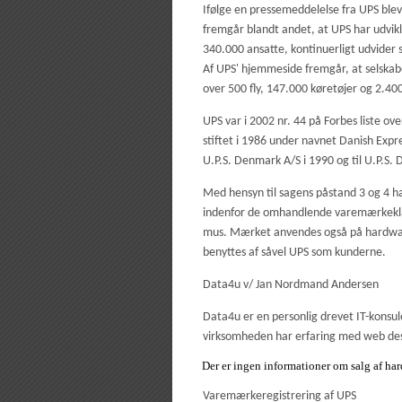
Ifølge en pressemeddelelse fra UPS blev
fremgår blandt andet, at UPS har udvik
340.000 ansatte, kontinuerligt udvider s
Af UPS' hjemmeside fremgår, at selskab
over 500 fly, 147.000 køretøjer og 2.40
UPS var i 2002 nr. 44 på Forbes liste 
stiftet i 1986 under navnet Danish Expr
U.P.S. Denmark A/S i 1990 og til U.P.S.
Med hensyn til sagens påstand 3 og 4 
indenfor de omhandlende varemærkeklas
mus. Mærket anvendes også på hardware 
benyttes af såvel UPS som kunderne.
Data4u v/ Jan Nordmand Andersen
Data4u er en personlig drevet IT-konsu
virksomheden har erfaring med web des
Der er ingen informationer om salg af ha
Varemærkeregistrering af UPS