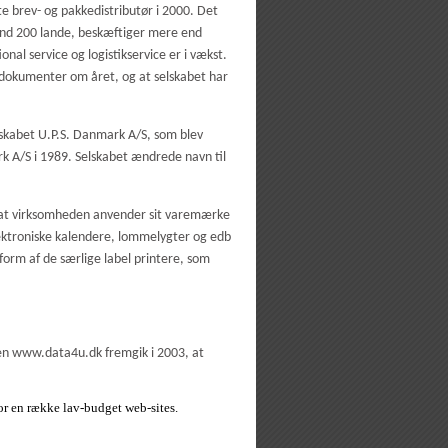
e brev- og pakkedistributør i 2000. Det
end 200 lande, beskæftiger mere end
nal service og logistikservice er i vækst.
 dokumenter om året, og at selskabet har
lskabet U.P.S. Danmark A/S, som blev
rk A/S i 1989. Selskabet ændrede navn til
, at virksomheden anvender sit varemærke
ktroniske kalendere, lommelygter og edb
orm af de særlige label printere, som
den www.data4u.dk fremgik i 2003, at
or en række lav-budget web-sites.