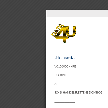
Link til oversigt
V0106000 - KRE
UDSKRIFT
AF
SØ- & HANDELSRETTENS DOMBOG
____________