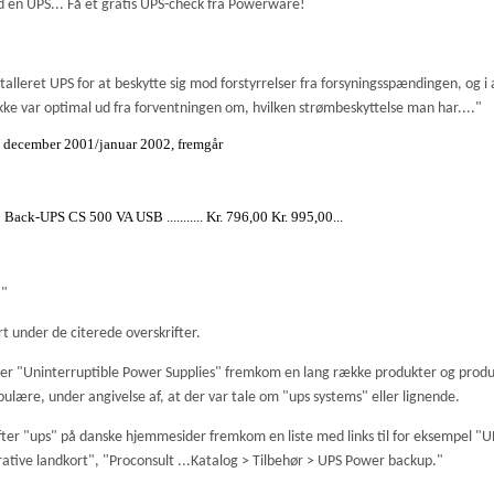
d en UPS... Få et gratis UPS-check fra Powerware!
talleret UPS for at beskytte sig mod forstyrrelser fra forsyningsspændingen, og i a
kke var optimal ud fra forventningen om, hvilken strømbeskyttelse man har...."
et december 2001/januar 2002, fremgår
Back-UPS CS 500 VA USB ........... Kr. 796,00 Kr. 995,00...
."
t under de citerede overskrifter.
er "Uninterruptible Power Supplies" fremkom en lang række produkter og prod
ære, under angivelse af, at der var tale om "ups systems" eller lignende.
er "ups" på danske hjemmesider fremkom en liste med links til for eksempel "U
tive landkort", "Proconsult ...Katalog > Tilbehør > UPS Power backup."