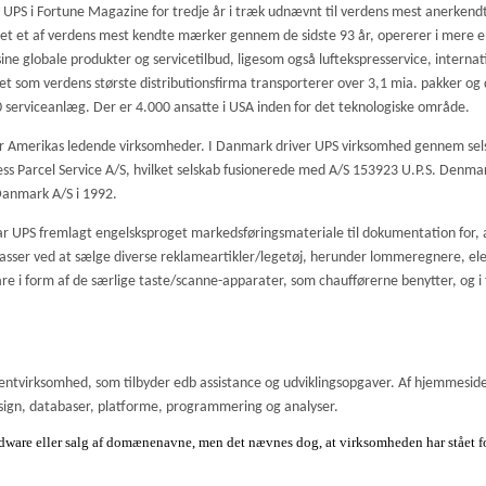
 UPS i Fortune Magazine for tredje år i træk udnævnt til verdens mest anerkendt
let et af verdens mest kendte mærker gennem de sidste 93 år, opererer i mere 
ine globale produkter og servicetilbud, ligesom også luftekspresservice, internatio
et som verdens største distributionsfirma transporterer over 3,1 mia. pakker og
0 serviceanlæg. Der er 4.000 ansatte i USA inden for det teknologiske område.
over Amerikas ledende virksomheder. I Danmark driver UPS virksomhed gennem se
ess Parcel Service A/S, hvilket selskab fusionerede med A/S 153923 U.P.S. Denma
 Danmark A/S i 1992.
har UPS fremlagt engelsksproget markedsføringsmateriale til dokumentation for
ser ved at sælge diverse reklameartikler/legetøj, herunder lommeregnere, ele
i form af de særlige taste/scanne-apparater, som chaufførerne benytter, og i f
lentvirksomhed, som tilbyder edb assistance og udviklingsopgaver. Af hjemmesi
ign, databaser, platforme, programmering og analyser.
rdware eller salg af domænenavne, men det nævnes dog, at virksomheden har stået f