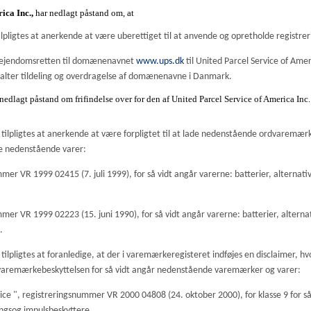
ica Inc.,
har nedlagt påstand om, at
lpligtes at anerkende at være uberettiget til at anvende og opretholde regis
 ejendomsretten til domænenavnet
www.ups.dk
til United Parcel Service of Ame
rvalter tildeling og overdragelse af domænenavne i Danmark.
 nedlagt påstand om frifindelse over for den af United Parcel Service of America Inc
. tilpligtes at anerkende at være forpligtet til at lade nedenstående ordvaremærk
de nedenstående varer:
r VR 1999 02415 (7. juli 1999), for så vidt angår varerne: batterier, alternati
r VR 1999 02223 (15. juni 1990), for så vidt angår varerne: batterier, alterna
.
 tilpligtes at foranledige, at der i varemærkeregisteret indføjes en disclaimer, h
a varemærkebeskyttelsen for så vidt angår nedenstående varemærker og varer:
vice
", registreringsnummer VR 2000 04808 (24. oktober 2000), for klasse 9 for så 
ngsog impulsbeskyttere.