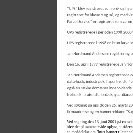
"UPS" blev registreret som ord- og figu
registeret for klasse 9 og 36, og med v
Parcel Service" er registeret som varem
UPS registrerede i perioden 1998-20
UPS registrerede i 1998 en brun farve 
Jan Nordmand Andersens registrering
Den 16. april 1999 registrerede Jan
Jan Nordmand Andersen registrerede ca
data4u.dk, industry.dk, hyperlink.dk, 4
også en række domæner indeholdende byn
frelse.dk, praise.dk, lord.dk, guardian.d
Ved søgning på ups.dk den 26. marts 2
firmaadresse og en bannerreklame "Sup
Ved søgning den 13. juni 2001 på en rækk
blev det på samme måde oplyst, at sidern
en meddelelse om "Intet banner tilgængel