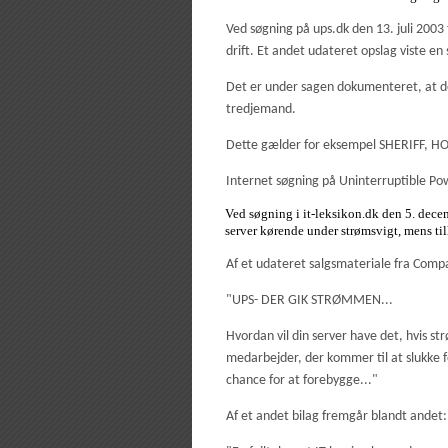
Ved søgning på ups.dk den 13. juli 20
drift. Et andet udateret opslag viste
Det er under sagen dokumenteret, at de
tredjemand.
Dette gælder for eksempel SHERIFF
Internet søgning på Uninterruptible Pow
Ved søgning i it-leksikon.dk den 5. dec
server kørende under strømsvigt, mens tilh
Af et udateret salgsmateriale fra Comp
"UPS- DER GIK STRØMMEN...
Hvordan vil din server have det, hvis s
medarbejder, der kommer til at slukke 
chance for at forebygge..."
Af et andet bilag fremgår blandt andet: