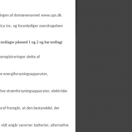
treringen af domænenavnet www.ups.dk.
rica Inc. og foranlediger overdragelsen
. nedlagte påstand 1 og 2 og har nedlagt
eregistreringer slette af
ve energiforsyningsapparater,
tive strømforsyningsapparater, elektriske
voraf fremgår, at den bestanddel, der
vidt angår varerne: batterier, alternative