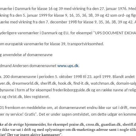
rmærke i Danmark for klasse 16 og 39 med virkning fra den 27. januar 1976. Med 
irkning fra den 5. januar 1999 for klasse 9, 16, 35, 36, 38, 39 og 42 som ord- o
ærke med virkning fra den 7. december 1998 for klasse 9, 35, 36, 38, 39 og 42. Al
00 yderligere varemærker i Danmark og EU, for eksempel "UPS DOCUMENT EXC
som europæisk varemærke for klasse 39, transportvirksomhed.
 og anvendelse af domænenavne
 Nordmand Andersen domænenavnet
www.ups.dk
.
. 200 domænenavne i perioden 5. oktober 1998 til 23. april 1999. Blandt andet
ever.dk, dreamworld.dk, sheriff.dk, hook.dk, find-it.dk, watchman.dk, domain-sa
avne i form af for eksempel frederiksborgguide.dk og en række navne af religiø
k og christ.dk, blev registeret.
001 fremkom en meddelelse om, at domænenavnet endnu ikke var sat i drift, m
er ny service! Gratis". Det er under sagen omtvistet, om dette udgør en komm
e af de øvrige hjemmesider, for eksempel praise.dk, cross.dk, guardian.dk, sheriff
e ikke var sat i drift og med oplysninger om
dk-marketings adresse samt i nogle til
igt! Der var ingen aktive kampagner".