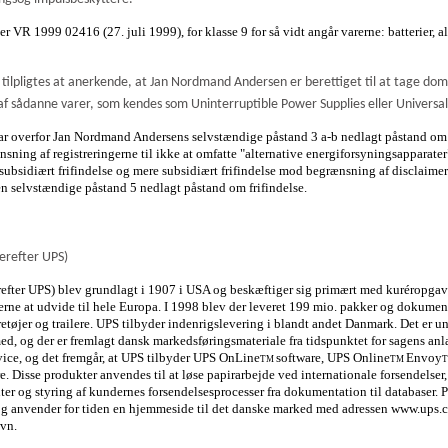
r VR 1999 02416 (27. juli 1999), for klasse 9 for så vidt angår varerne: batterier, a
c. tilpligtes at anerkende, at Jan Nordmand Andersen er berettiget til at tage 
af sådanne varer, som kendes som Uninterruptible Power Supplies eller Universa
ar overfor Jan Nordmand Andersens selvstændige påstand 3 a-b nedlagt påstand om pr
sning af registreringerne til ikke at omfatte "alternative energiforsyningsapparate
subsidiært frifindelse og mere subsidiært frifindelse mod begrænsning af disclaimere
en selvstændige påstand 5 nedlagt påstand om frifindelse.
herefter UPS)
erefter UPS) blev grundlagt i 1907 i USA og beskæftiger sig primært med kuréropgav
rne at udvide til hele Europa. I 1998 blev der leveret 199 mio. pakker og dokument
tøjer og trailere. UPS tilbyder indenrigslevering i blandt andet Danmark. Det er u
d, og der er fremlagt dansk markedsføringsmateriale fra tidspunktet for sagens anl
vice, og det fremgår, at UPS tilbyder UPS OnLine
software, UPS Online
Envoy
TM
TM
e. Disse produkter anvendes til at løse papirarbejde ved internationale forsendelse
ter og styring af kundernes forsendelsesprocesser fra dokumentation til databaser. P
og anvender for tiden en hjemmeside til det danske marked med
adressen www.ups.c
vn.