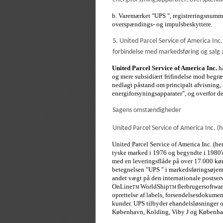
b. Varemærket "UPS
", registreringsnumme
overspændings- og impulsbeskyttere.
5. United Parcel Service of America In
forbindelse med markedsføring og salg 
United Parcel Service of America Inc.
h
og mere subsidiært frifindelse mod begræn
nedlagt påstand om principalt afvisning, 
energiforsyningsapparater", og overfor d
Sagens omstændigheder
United Parcel Service of America Inc. (
United Parcel Service of America Inc. (h
tyske marked i 1976 og begyndte i 1980'e
med en leveringsflåde på over 17.000 køre
betegnelsen "UPS " i markedsføringsøjeme
andet vægt på den internationale postser
OnLine
WorldShip
flerbrugersoftwar
TM
TM
oprettelse af labels, forsendelsesdokumen
kunder. UPS tilbyder ehandelsløsninger 
København, Kolding, Viby J og Københa