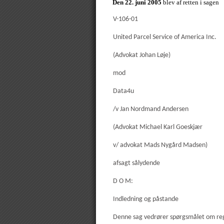
Den 22. juni 2005
blev af retten i sagen
V-106-01
United Parcel Service of America Inc.
(Advokat Johan Løje)
mod
Data4u
/v Jan Nordmand Andersen
(Advokat Michael Karl Goeskjær
v/ advokat Mads Nygård Madsen)
afsagt sålydende
D O M:
Indledning og påstande
Denne sag vedrører spørgsmålet om reg