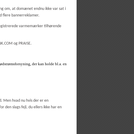
ng om, at domænet endnu ikke var sat i
d flere bannerreklamer.
 registrerede varmemærker tilhørende
K.COM og PRAISE.
ødstrømsforsyning, der kan holde bl.a. en
d. Men hvad nu hvis der er en
en slags fejl, du ellers ikke har en